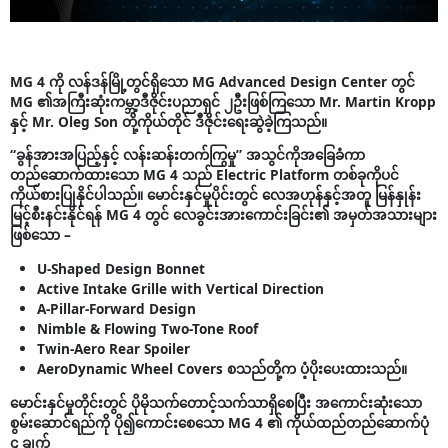
MG 4 ကို လန်ဒန်မြို့တွင်ရှိသော MG Advanced Design Center တွင်
MG ၏အကြီးဆုံးကမ္ဘာ့ဒီဇိုင်းပညာရှင် ၂ဦးဖြစ်ကြသော Mr. Martin Kropp
နှင့် Mr. Oleg Son တို့ကိုယ်တိုင် ဒီဇိုင်းရေးဆွဲခဲ့ကြသည်။
“ခွန်အားအပြည့်နှင့် လန်းဆန်းတက်ကြွမှု” အသွင်ကိုအခြေခံကာ
တည်ဆောက်ထားသော MG 4 သည် Electric Platform တစ်ခုကိုပင်
ကိုယ်စားပြုနိုင်ပါသည်။ မောင်းနှင်မှုပိုင်းတွင် လေအဟုန်နှင့်အတူ မြန်နှုန်း
မြင့်စီးနင်းနိုင်ရန် MG 4 တွင် လေခွင်းအားကောင်းခြင်း၏ အမှတ်အသားများ
ဖြစ်သော –
U-Shaped Design Bonnet
Active Intake Grille with Vertical Direction
A-Pillar-Forward Design
Nimble & Flowing Two-Tone Roof
Twin-Aero Rear Spoiler
AeroDynamic Wheel Covers စသည်တို့က ပံ့ပိုးပေးထားသည်။
မောင်းနှင်မှုတိုင်းတွင် ပိုမိုသက်တောင့်သက်သာရှိစေပြီး အကောင်းဆုံးသော
စွမ်းဆောင်ရည်ကို ပို၍ကောင်းစေသော MG 4 ၏ ကိုယ်ထည်တည်ဆောက်ပုံ
၄ ချက်