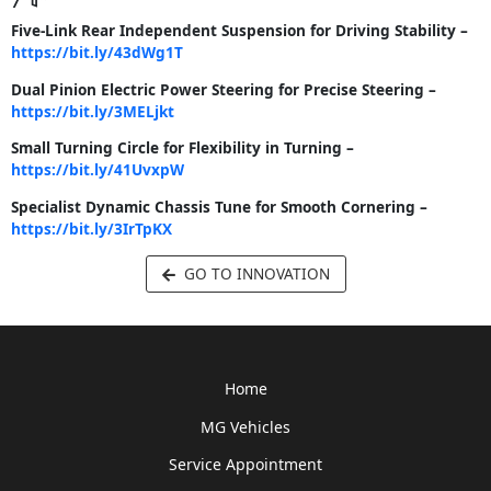
Five-Link Rear Independent Suspension for Driving Stability –
https://bit.ly/43dWg1T
Dual Pinion Electric Power Steering for Precise Steering –
https://bit.ly/3MELjkt
Small Turning Circle for Flexibility in Turning –
https://bit.ly/41UvxpW
Specialist Dynamic Chassis Tune for Smooth Cornering –
https://bit.ly/3IrTpKX
GO TO INNOVATION
Home
MG Vehicles
Service Appointment