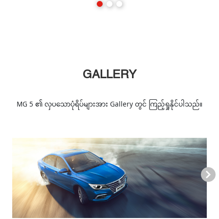
GALLERY
MG 5 ၏ လှပသောပုံရိပ်များအား Gallery တွင် ကြည့်ရှုနိုင်ပါသည်။
Next