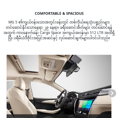
COMFORTABLE & SPACIOUS
MG 5 ၏ကျယ်ဝန်းသောအတွင်းခန်းတွင် တစ်ကိုယ်ရေသုံးပစ္စည်းများ
တင်ဆောင်နိုင်သောနေရာ ၂၉ နေရာ၊ ခရီးဆောင်အိတ်များ တင်ဆောင်ရန်
အတွက် ကားနောက်ခန်း Cargo Space အကျယ်အဝန်းမှာ 512 LTR အထိရှိ
ပြီး ပရီမီယံဒီဇိုင်းအပြင်အဆင်နှင့် လုပ်ဆောင်ချက်များပါဝင်ပါသည်။
Next