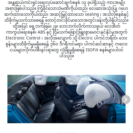
အန္တရာယ်ကင်းရှင်းရေးလုပ်ဆောင်ချက်စနစ် ၁၃ ခုပါရှိသည့် ကားအမျိုး
အစားဖြစ်ပါသည်။ ကြံ့ခိုင်သောသံမဏိကိုယ်ထည်၊ လေဆာအသုံးပြု ဂဟေ
ဆက်ထားသောကိုယ်ထည်၊ အဆင့်မြှင့်ထားသော sealing ၊ အသံလုံစနစ်နှင့်
ထိခိုက်မှုသက်သာစေရန် တောင့်တင်းခိုင်မာသောအတွင်းခန်းတို့ပါရှိပါသည်။
ထို့အပြင် ရှေ့ဘက်ခြမ်း၂ခု၊ ဘေးဘက်လိုက်ကာသဖွယ် လေအိတ်
ကာကွယ်ရေးစနစ်၊ ABS နှင့် ငြိမ်သက်ဖြောင့်ဖြူးစွာမောင်းနှင်နိုင်မှုအတွက်
Electronic Control ၊ အလိုအလျောက် သို့ Electric ပါကင်ဘရိတ်၊ ဘေး
စွန်းများထိခိုက်မှုမရှိစေရန် ၃၆၀ ဒီဂရီကင်မရာ၊ ပါကင်ဆင်ဆာနှင့် ကလေး
ငယ်များလိုက်ပါစီးနင်းရာတွေ လုံခြုံမှုရှိစေရန် ISOFiX စနစ်များပါဝင်
ပါသည်။
Next