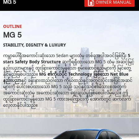
OWNER MANUAL
MG 5
OUTLINE
MG 5
STABILITY, DIGNITY & LUXURY
ကမ္ဘာပေါ်ရှိအကောင်းဆုံးသော Sedan များထဲမှ တစ်ခုအပါအဝင်ဖြစ်ပြီး
5
stars Safety Body Structure
ဆုကိုရရှိထားသော MG 5 ထံမှ အဆင့်မြင့်
နည်းပညာများနှင့် ထူးခြားကောင်းမွန်သော စွမ်းဆောင်ရည်များကို မြင်တွေ့
နိုင်မည်ဖြစ်ပါသည်။
MG ၏ကိုယ်ပိုင် Technology ဖြစ်သော Net Blue
နည်းပညာ
နှင့် ခန်းနားထည်ဝါသော ကိုယ်ထည်နှင့်အတွင်းပိုင်းအပြင်အဆင်
များကို ပေါင်းစပ်ထားသော MG 5 သည် သင်နှင့်သင်၏မိသားစုအတွက်
အကောင်းဆုံးထဲမှ အကောင်းဆုံးသော ရွေးချယ်မှုဖြစ်စေပါလိမ့်မည်။ ဤ
ထူးခြားကောင်းမွန်သော MG 5 ကားအကြောင်းကို အောက်တွင် ဆက်လက်
လေ့လာနိုင်ပါသည်။