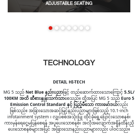
ADJUSTABLE SEATING
TECHNOLOGY
DETAIL HI-TECH
MG 5 သည်
Net Blue နည်းပညာ
ဖြင့် တည်ဆောက်ထားသောကြောင့်
5.5L/
100KM အထိ ဆီစားနှုန်းသက်သာ
စေသည်။ ထို့အပြင် MG 5 သည်
Euro 5
Emission Control Standard နှင့် ပြည့်မီသော ကားမော်ဒယ်
လည်း
ဖြစ်သည်။ အခြားသောအဆင့်မြင့်နည်းပညာများဖြစ်သည့် 10.1-inch
infotainment system ၊ လျှပ်စစ်အသုံးပြု ထိုင်ခုံရွေ့ပြောင်းသောစနစ်၊
ကားမှန်ရေငွေ့မပြန်စေရန် အပူပေးသောစနစ်၊ အလိုအလျောက်အရှိန်ထိန်းညှိ
ပေးသောစနစ်များအပြင် အခြားသောနည်းပညာများလည်း ပါဝင်သည်။