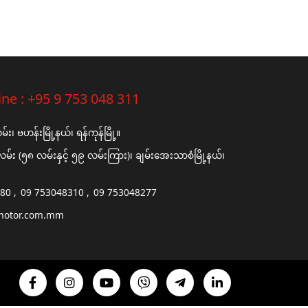
ine :
+95 9 753 048 311
၊ ဗဟန်းမြို့နယ်၊ ရန်ကုန်မြို့။
်း (၅၈ လမ်းနှင့် ၅၉ လမ်းကြား)၊ ချမ်းအေးသာစံမြို့နယ်၊
680
09 753048310
09 753048277
motor.com.mm