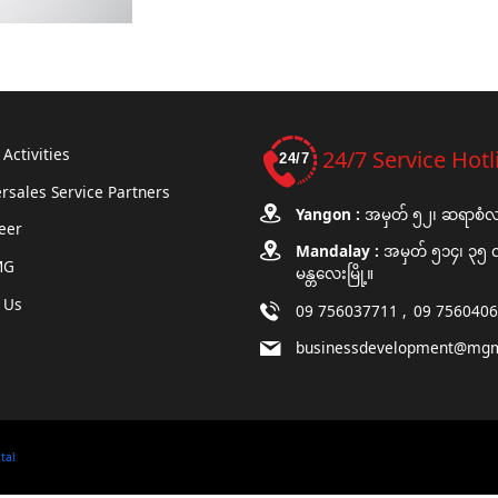
Activities
24/7 Service Hotl
rsales Service Partners
Yangon :
အမှတ် ၅၂၊ ဆရာစံလမ်း
eer
Mandalay :
အမှတ် ၅၁၄၊ ၃၅ လမ
MG
မန္တလေးမြို့။
 Us
09 756037711
09 756040
businessdevelopment@mg
ital