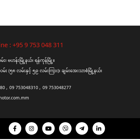
ine :
+95 9 753 048 311
၊ ဗဟန်းမြို့နယ်၊ ရန်ကုန်မြို့။
်း (၅၈ လမ်းနှင့် ၅၉ လမ်းကြား)၊ ချမ်းအေးသာစံမြို့နယ်၊
680
09 753048310
09 753048277
motor.com.mm