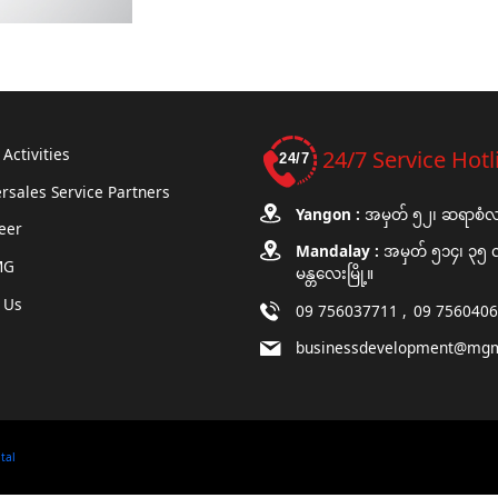
Activities
24/7 Service Hotl
rsales Service Partners
Yangon :
အမှတ် ၅၂၊ ဆရာစံလမ်း
eer
Mandalay :
အမှတ် ၅၁၄၊ ၃၅ လမ
MG
မန္တလေးမြို့။
 Us
09 756037711
09 756040
businessdevelopment@mg
ital