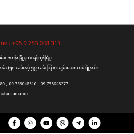
ine :
+95 9 753 048 311
၊ ဗဟန်းမြို့နယ်၊ ရန်ကုန်မြို့။
်း (၅၈ လမ်းနှင့် ၅၉ လမ်းကြား)၊ ချမ်းအေးသာစံမြို့နယ်၊
680
09 753048310
09 753048277
motor.com.mm