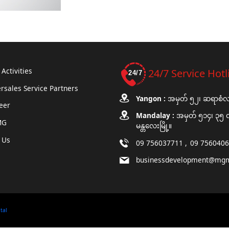
Activities
24/7 Service Hotl
rsales Service Partners
Yangon :
အမှတ် ၅၂၊ ဆရာစံလမ်း
eer
Mandalay :
အမှတ် ၅၁၄၊ ၃၅ လမ
MG
မန္တလေးမြို့။
 Us
09 756037711
09 756040
businessdevelopment@mg
ital